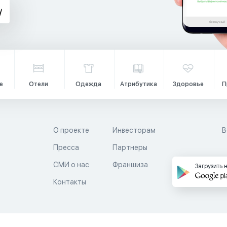
е
Отели
Одежда
Атрибутика
Здоровье
П
О проекте
Инвесторам
В
Пресса
Партнеры
й
СМИ о нас
Франшиза
Загрузить 
Контакты