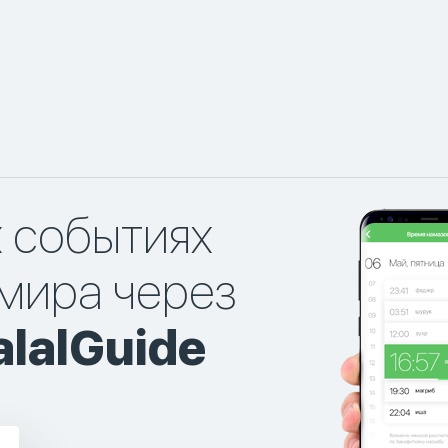
х событиях
мира через
lalGuide