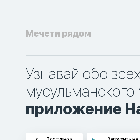
Мечети рядом
Узнавай обо все
мусульманского 
приложение Ha
Доступно в
Загрузить на