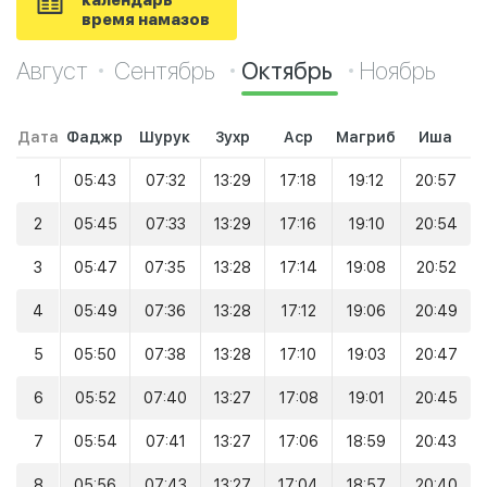
календарь
время намазов
Август
Сентябрь
Октябрь
Ноябрь
Дата
Фаджр
Шурук
Зухр
Аср
Магриб
Иша
1
05:43
07:32
13:29
17:18
19:12
20:57
2
05:45
07:33
13:29
17:16
19:10
20:54
3
05:47
07:35
13:28
17:14
19:08
20:52
4
05:49
07:36
13:28
17:12
19:06
20:49
5
05:50
07:38
13:28
17:10
19:03
20:47
6
05:52
07:40
13:27
17:08
19:01
20:45
7
05:54
07:41
13:27
17:06
18:59
20:43
8
05:56
07:43
13:27
17:04
18:57
20:40