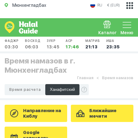
Мюнхенгладбах
RU
€ (EUR)
Каталог
Меню
ФАДЖР
ВОСХОД
ЗУХР
АСР
МАГРИБ
ИША
03:30
06:03
13:45
17:46
21:13
23:35
Время намазов в г.
Мюнхенгладбах
Главная
Время намазов
Время расчета
Направление на
Ближайшие
Киблу
мечети
Google