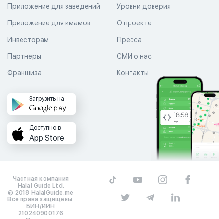
Приложение для заведений
Уровни доверия
Приложение для имамов
О проекте
Инвесторам
Пресса
Партнеры
СМИ о нас
Франшиза
Контакты
Загрузить на
Доступно в
App Store
Частная компания
Halal Guide Ltd.
© 2018 HalalGuide.me
Все права защищены.
БИН/ИИН
210240900176