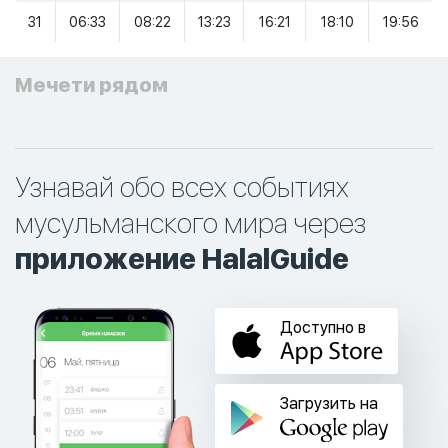
31
06:33
08:22
13:23
16:21
18:10
19:56
Мечети рядом
Узнавай обо всех событиях
мусульманского мира через
приложение HalalGuide
Доступно в
Загрузить на