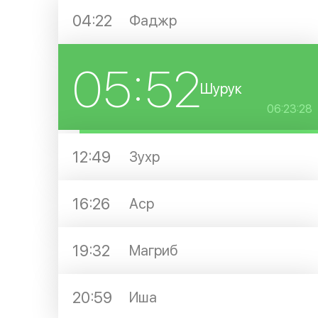
04:22
Фаджр
05:52
Шурук
06:23:28
12:49
Зухр
16:26
Аср
19:32
Магриб
20:59
Иша