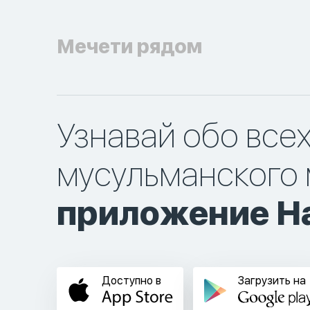
Мечети рядом
Узнавай обо все
мусульманского 
приложение Ha
Доступно в
Загрузить на