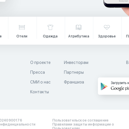
е
Отели
Одежда
Атрибутика
Здоровье
П
О проекте
Инвесторам
В
Пресса
Партнеры
й
СМИ о нас
Франшиза
Загрузить 
Контакты
0240900176
Пользовательское соглашение
онфиденциальности
Правилами защиты информации о
Пользователях