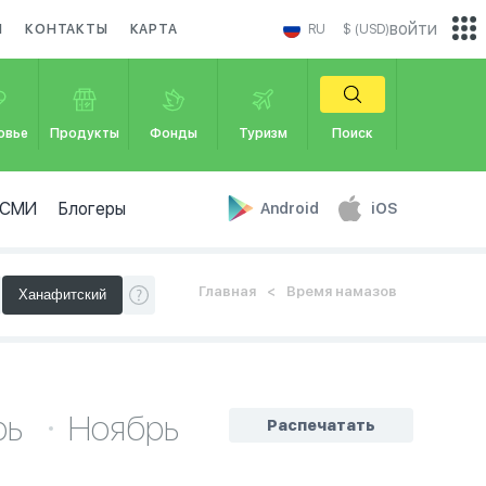
войти
И
КОНТАКТЫ
КАРТА
RU
$ (USD)
овье
Продукты
Фонды
Туризм
Поиск
СМИ
Блогеры
Android
iOS
Главная
Время намазов
рь
Ноябрь
Распечатать