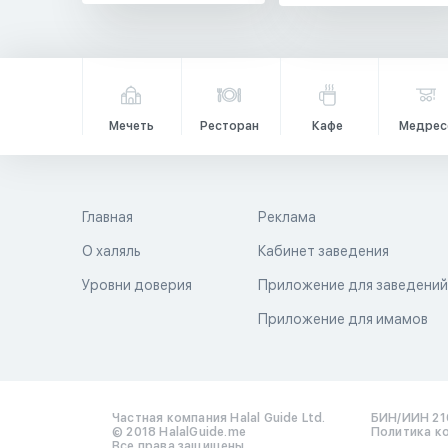
Мечеть
Ресторан
Кафе
Медрес
Главная
Реклама
О халяль
Кабинет заведения
Уровни доверия
Приложение для заведени
Приложение для имамов
Частная компания Halal Guide Ltd.
БИН/ИИН 21
© 2018 HalalGuide.me
Политика к
Все права защищены.