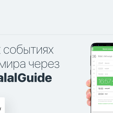
х событиях
мира через
lalGuide