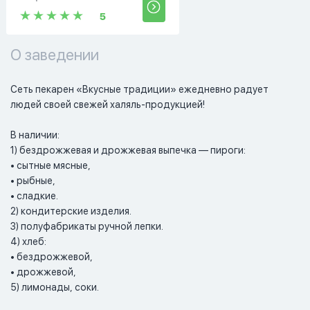
5
О заведении
Сеть пекарен «Вкусные традиции» ежедневно радует 
людей своей свежей халяль-продукцией!

В наличии:

1) бездрожжевая и дрожжевая выпечка — пироги:

• сытные мясные,

• рыбные,

• сладкие.

2) кондитерские изделия.

3) полуфабрикаты ручной лепки.

4) хлеб:

• бездрожжевой,

• дрожжевой,

5) лимонады, соки.
