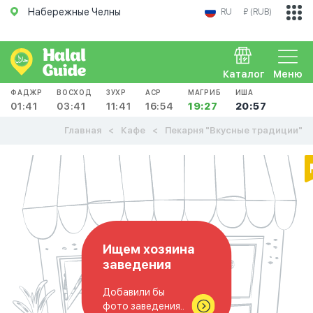
Набережные Челны
RU
₽ (RUB)
Каталог
Меню
ФАДЖР
ВОСХОД
ЗУХР
АСР
МАГРИБ
ИША
01:41
03:41
11:41
16:54
19:27
20:57
Главная
Кафе
Пекарня "Вкусные традиции"
Ищем хозяина
заведения
Добавили бы
фото заведения..