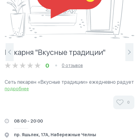
Пекарня "Вкусные традиции"
0
0 отзывов
Сеть пекарен «Вкусные традиции» ежедневно радует
людей своей свежей халяль-продукцией! В наличии: 1)
подробнее
бездрожжевая и дрожжевая выпечка — пироги:
• сытные...
0
08:00 - 20:00
пр. Яшьлек, 17А, Набережные Челны