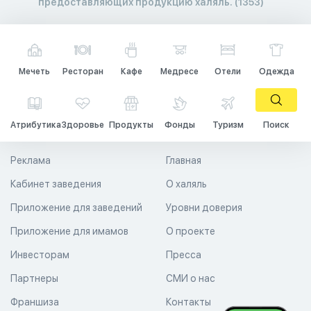
предоставляющих продукцию халяль. (1353)
Мечеть
Ресторан
Кафе
Медресе
Отели
Одежда
Атрибутика
Здоровье
Продукты
Фонды
Туризм
Поиск
Реклама
Главная
Кабинет заведения
О халяль
Приложение для заведений
Уровни доверия
Приложение для имамов
О проекте
Инвесторам
Пресса
Партнеры
СМИ о нас
Франшиза
Контакты