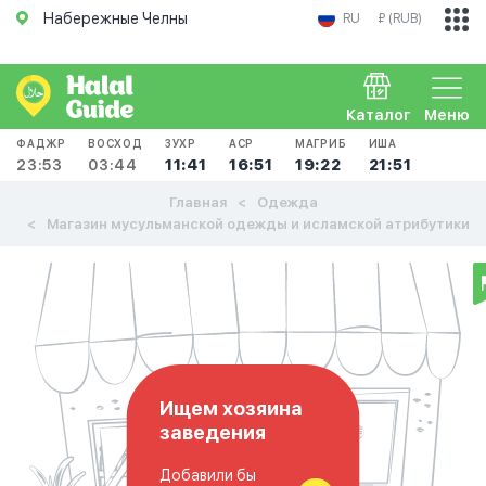
Набережные Челны
RU
₽ (RUB)
Каталог
Меню
ФАДЖР
ВОСХОД
ЗУХР
АСР
МАГРИБ
ИША
23:53
03:44
11:41
16:51
19:22
21:51
Главная
Одежда
Магазин мусульманской одежды и исламской атрибутики
Ищем хозяина
заведения
Добавили бы