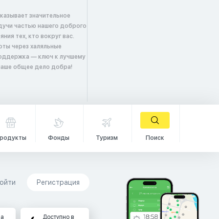
оказывает значительное
удучи частью нашего доброго
ия тех, кто вокруг вас.
оты через халяльные
поддержка — ключ к лучшему
 наше общее дело добра!
родукты
Фонды
Туризм
Поиск
ойти
Регистрация
на
Доступно в