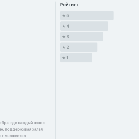
Рейтинг
5
4
3
2
1
обра, где каждый взнос
ше, поддерживая халал
ает множество