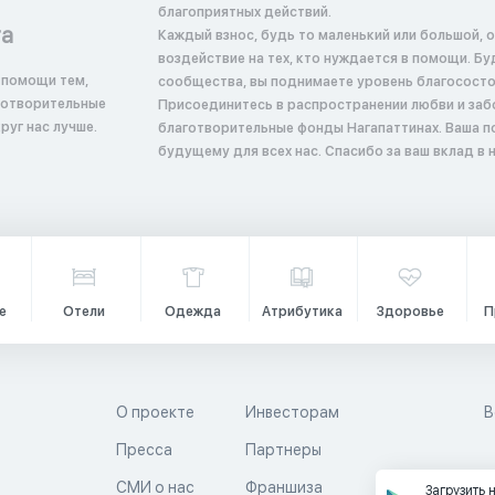
благоприятных действий.
та
Каждый взнос, будь то маленький или большой, 
воздействие на тех, кто нуждается в помощи. Б
 помощи тем,
сообщества, вы поднимаете уровень благосостоян
аготворительные
Присоединитесь в распространении любви и заб
руг нас лучше.
благотворительные фонды Нагапаттинах. Ваша 
будущему для всех нас. Спасибо за ваш вклад в
е
Отели
Одежда
Атрибутика
Здоровье
П
О проекте
Инвесторам
В
Пресса
Партнеры
й
СМИ о нас
Франшиза
Загрузить 