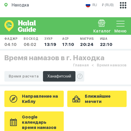
Находка
RU
₽ (RUB)
Каталог
Меню
ФАДЖР
ВОСХОД
ЗУХР
АСР
МАГРИБ
ИША
04:10
06:02
13:19
17:10
20:24
22:10
Время намазов в г. Находка
Главная
Время намазов
Время расчета
Направление на
Ближайшие
Киблу
мечети
Google
календарь
время намазов