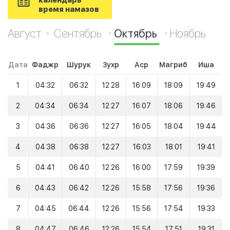
календарь
время намазов
Август
Сентябрь
Октябрь
Ноябрь
Дата
Фаджр
Шурук
Зухр
Аср
Магриб
Иша
1
04:32
06:32
12:28
16:09
18:09
19:49
2
04:34
06:34
12:27
16:07
18:06
19:46
3
04:36
06:36
12:27
16:05
18:04
19:44
4
04:38
06:38
12:27
16:03
18:01
19:41
5
04:41
06:40
12:26
16:00
17:59
19:39
6
04:43
06:42
12:26
15:58
17:56
19:36
7
04:45
06:44
12:26
15:56
17:54
19:33
8
04:47
06:46
12:26
15:54
17:51
19:31