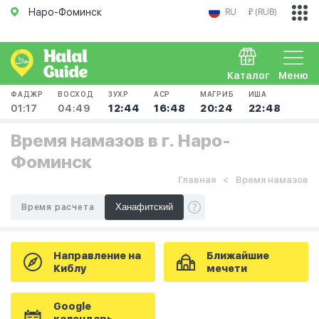
Наро-Фоминск
RU
₽ (RUB)
Каталог
Меню
ФАДЖР
ВОСХОД
ЗУХР
АСР
МАГРИБ
ИША
01:17
04:49
12:44
16:48
20:24
22:48
Время намазов в г. Наро-
Фоминск
Главная
Время намазов
Время расчета
Направление на
Ближайшие
Киблу
мечети
Google