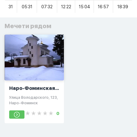
31
05:31
07:32
12:22
15:04
16:57
18:39
Мечети рядом
Наро-Фоминская
соборная мечеть
Улица Володарского, 123,
Наро-Фоминск
0