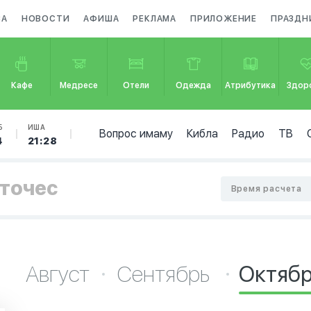
ЗА
НОВОСТИ
АФИША
РЕКЛАМА
ПРИЛОЖЕНИЕ
ПРАЗДН
Кафе
Медресе
Отели
Одежда
Атрибутика
Здор
Б
ИША
Вопрос имаму
Кибла
Радио
ТВ
4
21:28
иточес
Время расчета
Август
Сентябрь
Октяб