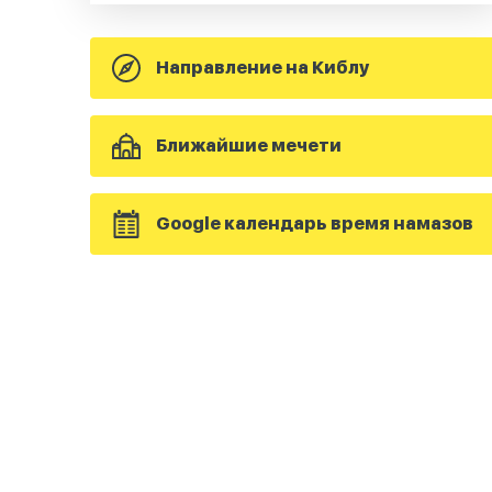
Направление на Киблу
Ближайшие мечети
Google календарь время намазов