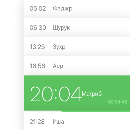
05:02
Фаджр
06:30
Шурук
13:23
Зухр
16:58
Аср
20:04
Магриб
00:54:45
21:28
Иша