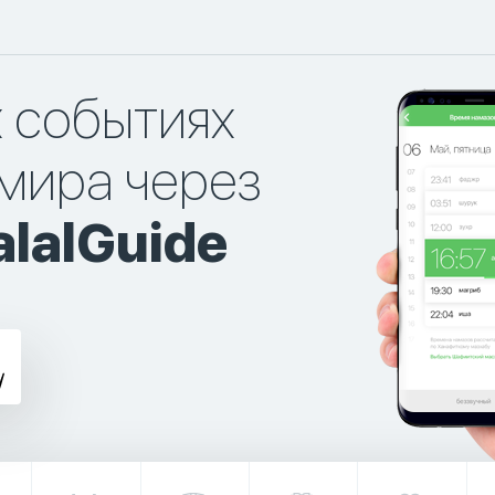
х событиях
мира через
lalGuide