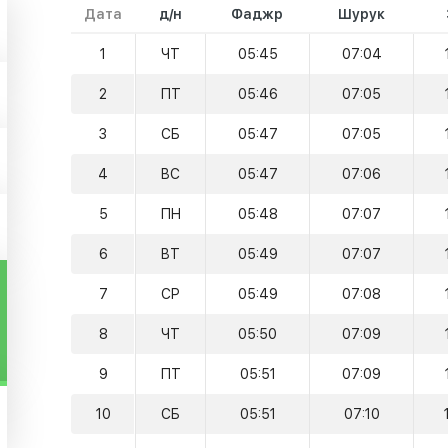
Дата
д/н
Фаджр
Шурук
1
ЧТ
05:45
07:04
2
ПТ
05:46
07:05
3
СБ
05:47
07:05
4
ВС
05:47
07:06
5
ПН
05:48
07:07
6
ВТ
05:49
07:07
7
СР
05:49
07:08
8
ЧТ
05:50
07:09
9
ПТ
05:51
07:09
10
СБ
05:51
07:10