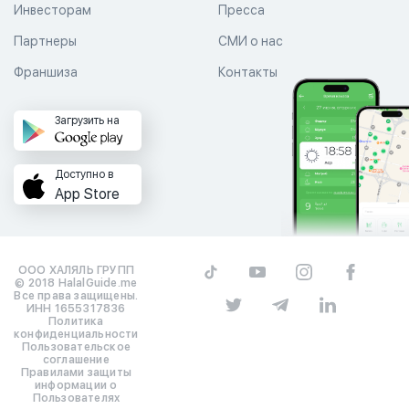
Инвесторам
Пресса
Партнеры
СМИ о нас
Франшиза
Контакты
Загрузить на
Доступно в
App Store
ООО ХАЛЯЛЬ ГРУПП
© 2018 HalalGuide.me
Все права защищены.
ИНН 1655317836
Политика
конфиденциальности
Пользовательское
соглашение
Правилами защиты
информации о
Пользователях