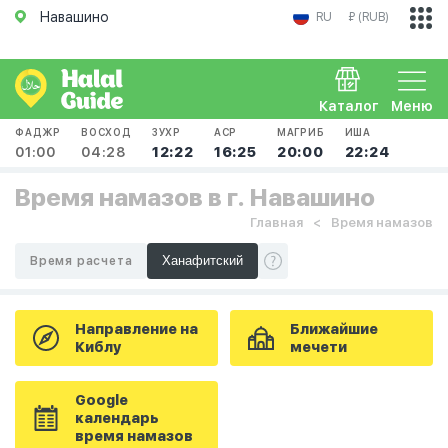
Навашино
RU
₽ (RUB)
Каталог
Меню
ФАДЖР
ВОСХОД
ЗУХР
АСР
МАГРИБ
ИША
01:00
04:28
12:22
16:25
20:00
22:24
Время намазов в г. Навашино
Главная
Время намазов
Время расчета
Направление на
Ближайшие
Киблу
мечети
Google
календарь
время намазов