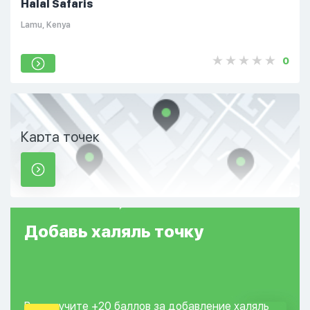
Halal Safaris
Lamu, Kenya
0
Карта точек
Добавь
халяль
точку
Вы получите +20
баллов за добавление
халяль