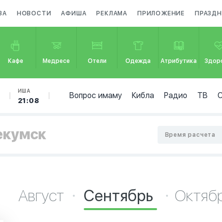
ЗА
НОВОСТИ
АФИША
РЕКЛАМА
ПРИЛОЖЕНИЕ
ПРАЗД
Кафе
Медресе
Отели
Одежда
Атрибутика
Здор
Б
ИША
Вопрос имаму
Кибла
Радио
ТВ
21:08
екумск
Время расчета
Август
Сентябрь
Октяб