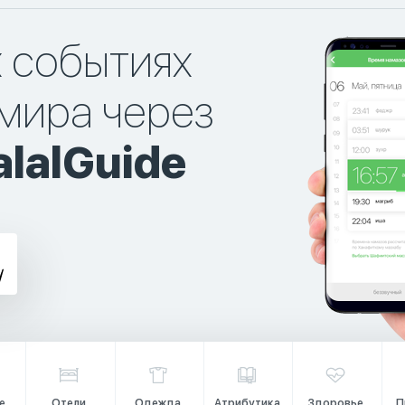
х событиях
мира через
lalGuide
е
Отели
Одежда
Атрибутика
Здоровье
П