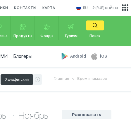
войти
НИКИ
КОНТАКТЫ
КАРТА
RU
₽ (RUB)
овье
Продукты
Фонды
Туризм
Поиск
СМИ
Блогеры
Android
iOS
Главная
Время намазов
рь
Ноябрь
Распечатать