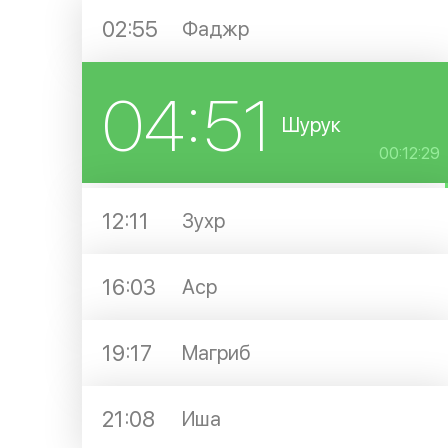
02:55
Фаджр
04:51
Шурук
00:12:29
12:11
Зухр
16:03
Аср
19:17
Магриб
21:08
Иша