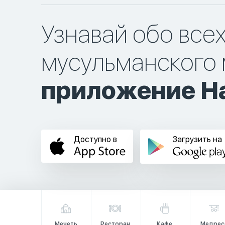
Узнавай обо все
мусульманского 
приложение Ha
Доступно в
Загрузить на
Мечеть
Ресторан
Кафе
Медрес