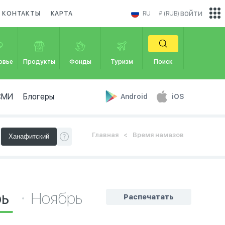
войти
КОНТАКТЫ
КАРТА
RU
₽ (RUB)
овье
Продукты
Фонды
Туризм
Поиск
СМИ
Блогеры
Android
iOS
Главная
Время намазов
рь
Ноябрь
Распечатать