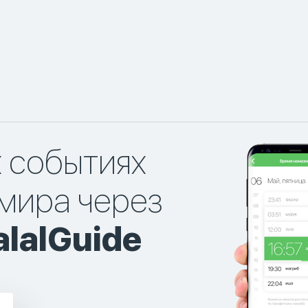
х событиях
мира через
lalGuide