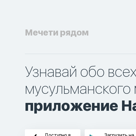
Мечети рядом
Узнавай обо все
мусульманского 
приложение Ha
Доступно в
Загрузить на