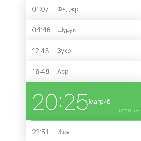
01:07
Фаджр
04:46
Шурук
12:43
Зухр
16:48
Аср
20:25
Магриб
02:19:59
22:51
Иша