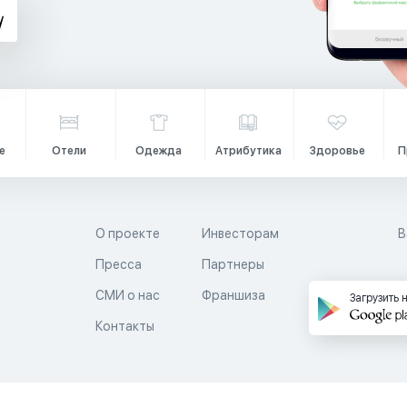
е
Отели
Одежда
Атрибутика
Здоровье
П
О проекте
Инвесторам
В
Пресса
Партнеры
й
СМИ о нас
Франшиза
Загрузить 
Контакты