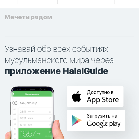
Мечети рядом
Узнавай обо всех событиях
мусульманского мира через
приложение HalalGuide
Доступно в
Загрузить на