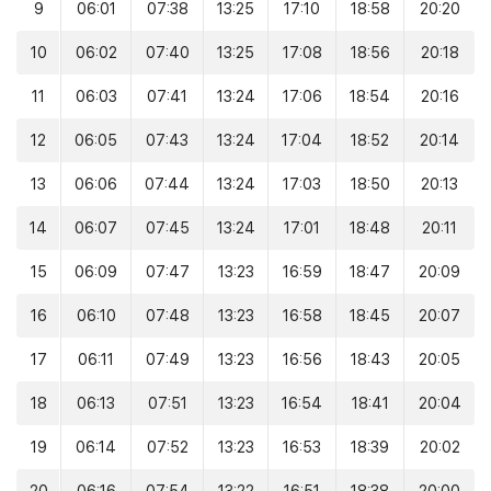
9
06:01
07:38
13:25
17:10
18:58
20:20
10
06:02
07:40
13:25
17:08
18:56
20:18
11
06:03
07:41
13:24
17:06
18:54
20:16
12
06:05
07:43
13:24
17:04
18:52
20:14
13
06:06
07:44
13:24
17:03
18:50
20:13
14
06:07
07:45
13:24
17:01
18:48
20:11
15
06:09
07:47
13:23
16:59
18:47
20:09
16
06:10
07:48
13:23
16:58
18:45
20:07
17
06:11
07:49
13:23
16:56
18:43
20:05
18
06:13
07:51
13:23
16:54
18:41
20:04
19
06:14
07:52
13:23
16:53
18:39
20:02