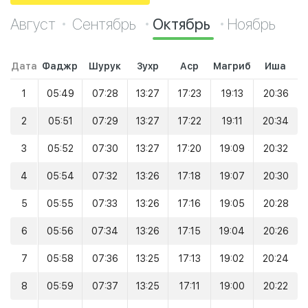
Август
Сентябрь
Октябрь
Ноябрь
Дата
Фаджр
Шурук
Зухр
Аср
Магриб
Иша
1
05:49
07:28
13:27
17:23
19:13
20:36
2
05:51
07:29
13:27
17:22
19:11
20:34
3
05:52
07:30
13:27
17:20
19:09
20:32
4
05:54
07:32
13:26
17:18
19:07
20:30
5
05:55
07:33
13:26
17:16
19:05
20:28
6
05:56
07:34
13:26
17:15
19:04
20:26
7
05:58
07:36
13:25
17:13
19:02
20:24
8
05:59
07:37
13:25
17:11
19:00
20:22