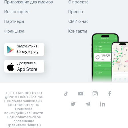
Приложение для имамов
О проекте
Инвесторам
Пресса
Партнеры
СМИ о нас
Франшиза
Контакты
Загрузить на
Доступно в
App Store
ООО ХАЛЯЛЬ ГРУПП
© 2018 HalalGuide.me
Все права защищены.
ИНН 1655317836
Политика
конфиденциальности
Пользовательское
соглашение
Правилами защиты