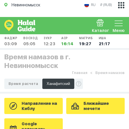
Невинномысск
RU
₽ (RUB)
Каталог
Меню
ФАДЖР
ВОСХОД
ЗУХР
АСР
МАГРИБ
ИША
03:09
05:05
12:23
16:14
19:27
21:17
Время намазов в г.
Невинномысск
Главная
Время намазов
Время расчета
Направление на
Ближайшие
Киблу
мечети
Google