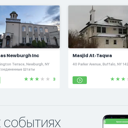
hlas Newburgh Inc
Masjid At-Taqwa
ington Terrace, Newburgh, NY
40 Parker Avenue, Buffalo, NY 14
 Соединенные Штаты
3
х событиях