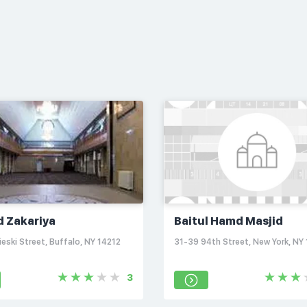
d Zakariya
Baitul Hamd Masjid
eski Street, Buffalo, NY 14212
31-39 94th Street, New York, NY
3