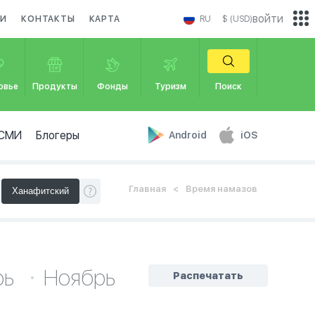
войти
КИ
КОНТАКТЫ
КАРТА
RU
$ (USD)
овье
Продукты
Фонды
Туризм
Поиск
СМИ
Блогеры
Android
iOS
Главная
Время намазов
рь
Ноябрь
Распечатать