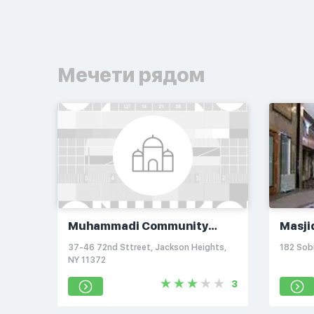
Мечети рядом
Muhammadi Community
Masji
Center
37-46 72nd Sttreet, Jackson Heights,
182 Sobi
NY 11372
3