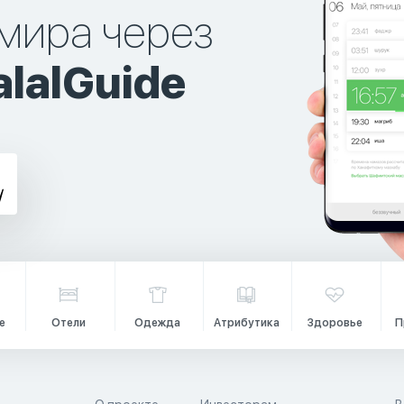
мира через
lalGuide
е
Отели
Одежда
Атрибутика
Здоровье
П