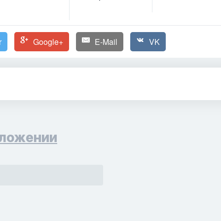
r
Google+
E-Mail
VK
ложении