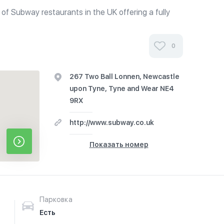
n of Subway restaurants in the UK offering a fully
on premises. Offers toasted and cold submarine
ndwiches, salads, wraps,...
0
267 Two Ball Lonnen, Newcastle
upon Tyne, Tyne and Wear NE4
9RX
http://www.subway.co.uk
Показать номер
Парковка
Есть