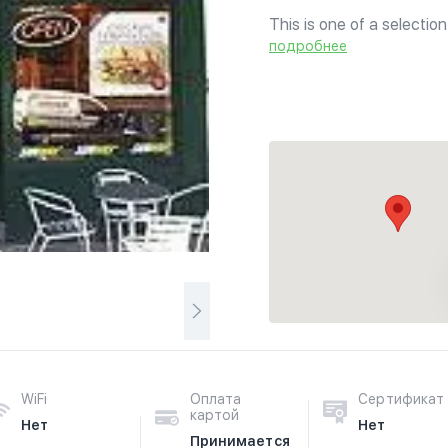
This is one of a selectio
Halal menu with no pork 
подробнее
sandwiches, deli-style sa
WiFi
Оплата
Сертификат
картой
Нет
Нет
Принимается