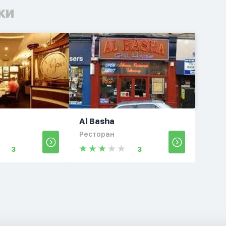
ки
Al Basha
Ресторан
3
3