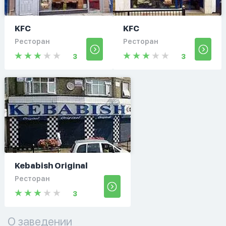
KFC
KFC
Ресторан
Ресторан
3
3
Kebabish Original
Ресторан
3
О заведении