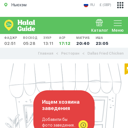
Ньюхэм
RU
£ (GBP)
Каталог
Меню
ФАДЖР
ВОСХОД
ЗУХР
АСР
МАГРИБ
ИША
02:51
05:28
13:11
17:12
20:40
23:05
Главная
Ресторан
Dallas Fried Chicken
Ищем хозяина
заведения
Добавили бы
фото заведения..