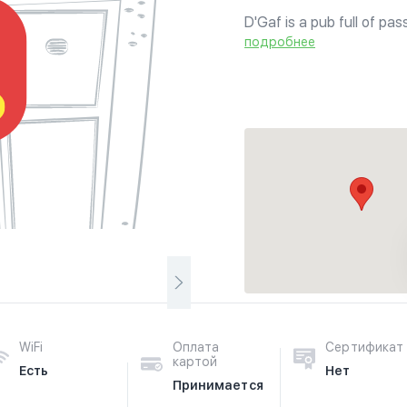
D'Gaf is a pub full of pas
urban arts, fine dining
подробнее
London's rich creative diver
WiFi
Оплата
Сертификат
картой
Есть
Нет
Принимается