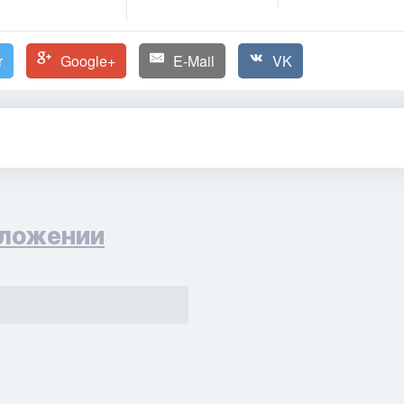
r
Google+
E-Mail
VK
ложении