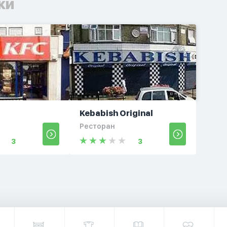
ки
Kebabish Original
Ресторан
3
3