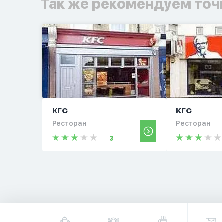
Так же рекомендуем точ
KFC
KFC
Ресторан
Ресторан
3