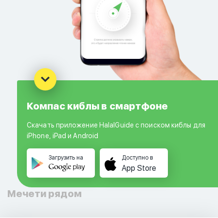
Компас киблы в смартфоне
Скачать приложение HalalGuide с поиском киблы для
iPhone, iPad и Android
Загрузить на
Доступно в
App Store
Мечети рядом