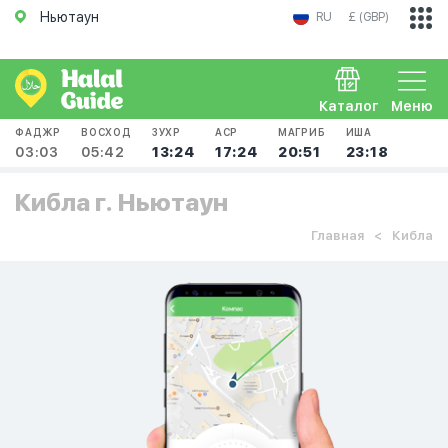
Ньютаун
RU
£ (GBP)
Каталог
Меню
ФАДЖР
ВОСХОД
ЗУХР
АСР
МАГРИБ
ИША
03:03
05:42
13:24
17:24
20:51
23:18
Кибла г. Ньютаун
Главная
Кибла