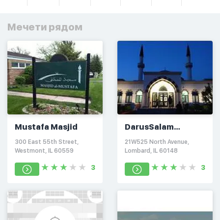
Мечети рядом
Mustafa Masjid
DarusSalam
Foundation
300 East 55th Street,
21W525 North Avenue,
Westmont, IL 60559
Lombard, IL 60148
3
3