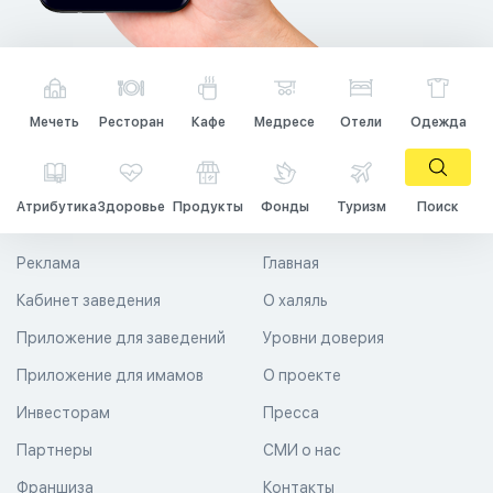
Мечеть
Ресторан
Кафе
Медресе
Отели
Одежда
Атрибутика
Здоровье
Продукты
Фонды
Туризм
Поиск
Реклама
Главная
Кабинет заведения
О халяль
Приложение для заведений
Уровни доверия
Приложение для имамов
О проекте
Инвесторам
Пресса
Партнеры
СМИ о нас
Франшиза
Контакты