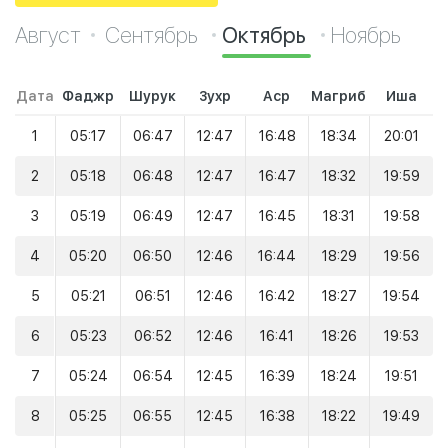
Август
Сентябрь
Октябрь
Ноябрь
Дата
Фаджр
Шурук
Зухр
Аср
Магриб
Иша
1
05:17
06:47
12:47
16:48
18:34
20:01
2
05:18
06:48
12:47
16:47
18:32
19:59
3
05:19
06:49
12:47
16:45
18:31
19:58
4
05:20
06:50
12:46
16:44
18:29
19:56
5
05:21
06:51
12:46
16:42
18:27
19:54
6
05:23
06:52
12:46
16:41
18:26
19:53
7
05:24
06:54
12:45
16:39
18:24
19:51
8
05:25
06:55
12:45
16:38
18:22
19:49