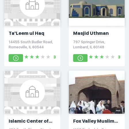
Ta'Leem ul Haq
Masjid Uthman
14455 South Budler Road,
797 Springer Drive,
Romeoville, IL 60544
Lombard, IL 60148
3
3
Islamic Center of
Fox Valley Muslim
Naperville
Community Center