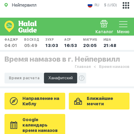
Нейпервилл
RU
$ (USD)
Каталог
Меню
ФАДЖР
ВОСХОД
ЗУХР
АСР
МАГРИБ
ИША
04:01
05:49
13:03
16:53
20:05
21:48
Время намазов в г. Нейпервилл
Главная
Время намазов
Время расчета
Направление на
Ближайшие
Киблу
мечети
Google
календарь
время намазов