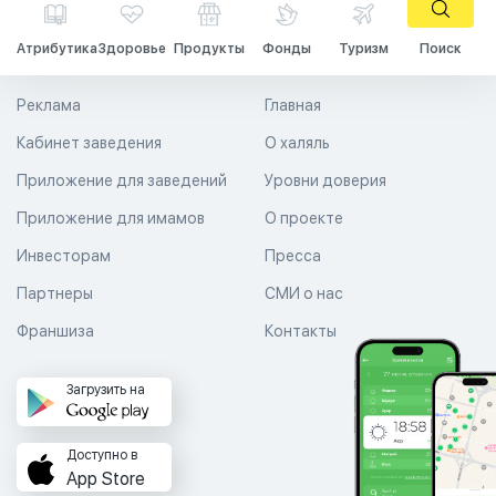
Атрибутика
Здоровье
Продукты
Фонды
Туризм
Поиск
Реклама
Главная
Кабинет заведения
О халяль
Приложение для заведений
Уровни доверия
Приложение для имамов
О проекте
Инвесторам
Пресса
Партнеры
СМИ о нас
Франшиза
Контакты
Загрузить на
Доступно в
App Store