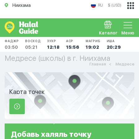
Ниихама
RU
$ (USD)
Каталог
Меню
ФАДЖР
ВОСХОД
ЗУХР
АСР
МАГРИБ
ИША
03:50
05:21
12:18
15:56
19:02
20:29
Медресе (школы) в г. Ниихама
Главная
Медресе
Карта точек
Добавь
халяль
точку