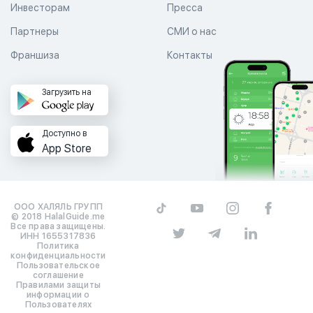
Инвесторам
Пресса
Партнеры
СМИ о нас
Франшиза
Контакты
Загрузить на
Доступно в
App Store
ООО ХАЛЯЛЬ ГРУПП
© 2018 HalalGuide.me
Все права защищены.
ИНН 1655317836
Политика
конфиденциальности
Пользовательское
соглашение
Правилами защиты
информации о
Пользователях