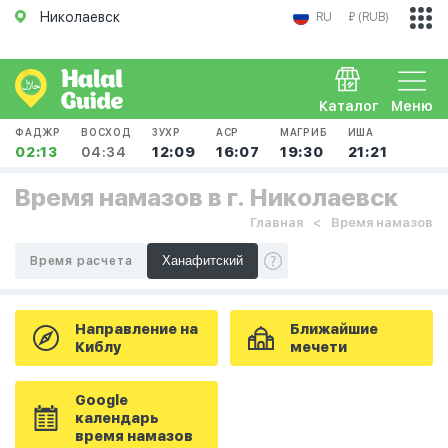
Николаевск
RU
₽ (RUB)
Каталог
Меню
ФАДЖР
ВОСХОД
ЗУХР
АСР
МАГРИБ
ИША
02:13
04:34
12:09
16:07
19:30
21:21
Время намазов в г. Николаевск
Главная
Время намазов
Время расчета
Направление на
Ближайшие
Киблу
мечети
Google
календарь
время намазов