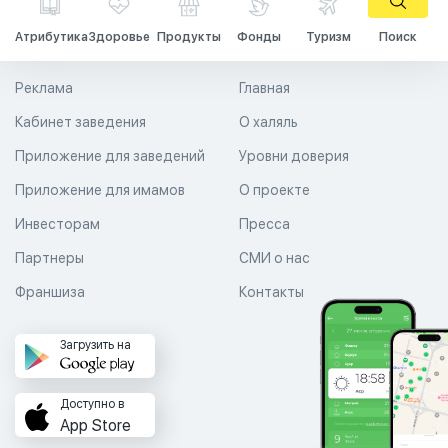
Атрибутика
Здоровье
Продукты
Фонды
Туризм
Поиск
Реклама
Главная
Кабинет заведения
О халяль
Приложение для заведений
Уровни доверия
Приложение для имамов
О проекте
Инвесторам
Пресса
Партнеры
СМИ о нас
Франшиза
Контакты
Загрузить на
Доступно в
App Store