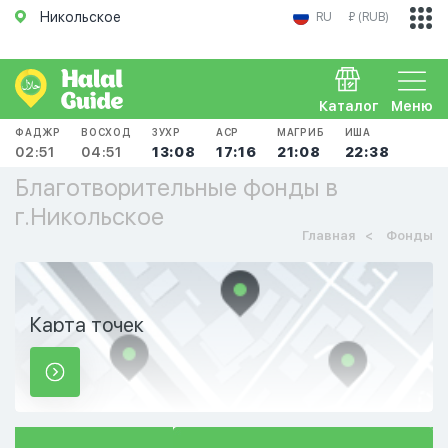
Никольское
RU
₽ (RUB)
Каталог
Меню
ФАДЖР
ВОСХОД
ЗУХР
АСР
МАГРИБ
ИША
02:51
04:51
13:08
17:16
21:08
22:38
Благотворительные фонды в
г.Никольское
Главная
Фонды
Карта точек