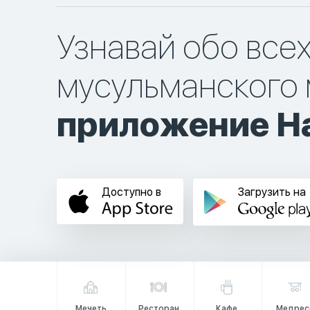
Узнавай обо все
мусульманского 
приложение Ha
Доступно в
Загрузить на
Мечеть
Ресторан
Кафе
Медрес