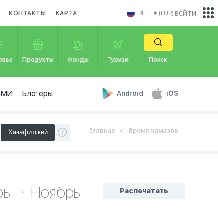
войти
КОНТАКТЫ
КАРТА
RU
€ (EUR)
овье
Продукты
Фонды
Туризм
Поиск
СМИ
Блогеры
Android
iOS
Главная
Время намазов
рь
Ноябрь
Распечатать