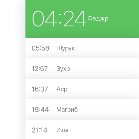
04:24
Фаджр
05:58
Шурук
12:57
Зухр
16:37
Аср
19:44
Магриб
21:14
Иша