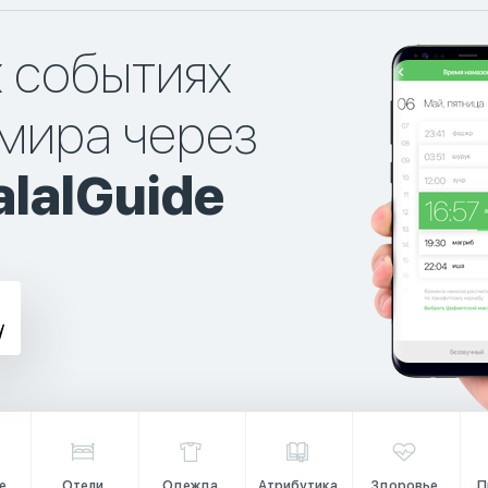
х событиях
мира через
lalGuide
е
Отели
Одежда
Атрибутика
Здоровье
П