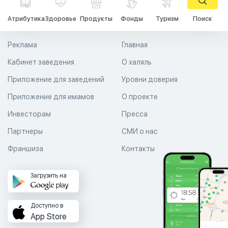
Атрибутика
Здоровье
Продукты
Фонды
Туризм
Поиск
Реклама
Главная
Кабинет заведения
О халяль
Приложение для заведений
Уровни доверия
Приложение для имамов
О проекте
Инвесторам
Пресса
Партнеры
СМИ о нас
Франшиза
Контакты
Загрузить на
Доступно в
App Store