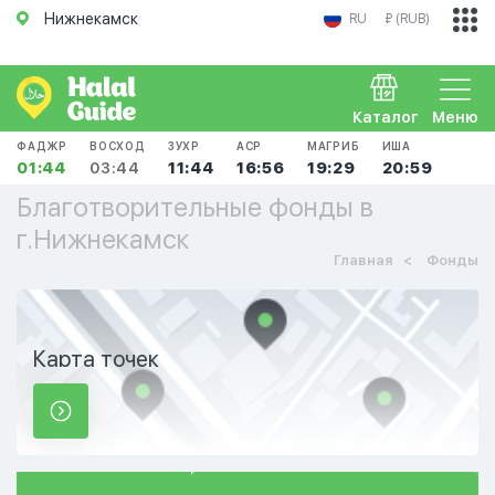
Нижнекамск
RU
₽ (RUB)
Каталог
Меню
ФАДЖР
ВОСХОД
ЗУХР
АСР
МАГРИБ
ИША
01:44
03:44
11:44
16:56
19:29
20:59
Благотворительные фонды в
г.Нижнекамск
Главная
Фонды
Карта точек