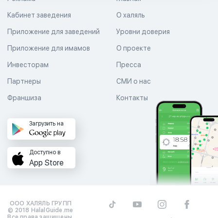
Кабинет заведения
О халяль
Приложение для заведений
Уровни доверия
Приложение для имамов
О проекте
Инвесторам
Пресса
Партнеры
СМИ о нас
Франшиза
Контакты
Загрузить на
Доступно в
App Store
ООО ХАЛЯЛЬ ГРУПП
© 2018 HalalGuide.me
Все права защищены.