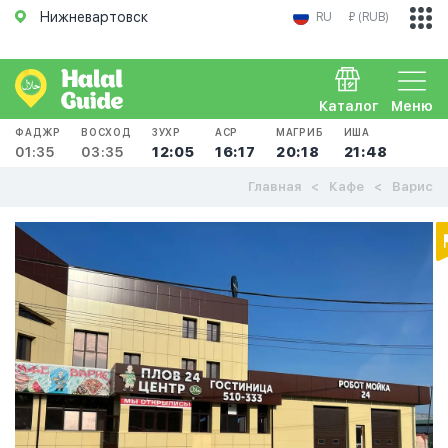
Нижневартовск
RU
₽ (RUB)
Каталог
Меню
ФАДЖР
ВОСХОД
ЗУХР
АСР
МАГРИБ
ИША
01:35
03:35
12:05
16:17
20:18
21:48
Главная
Кафе
Варис