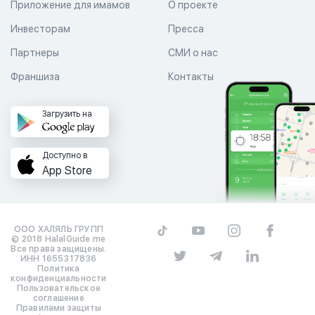
Приложение для имамов
О проекте
Инвесторам
Пресса
Партнеры
СМИ о нас
Франшиза
Контакты
Загрузить на
Доступно в
App Store
ООО ХАЛЯЛЬ ГРУПП
© 2018 HalalGuide.me
Все права защищены.
ИНН 1655317836
Политика
конфиденциальности
Пользовательское
соглашение
Правилами защиты