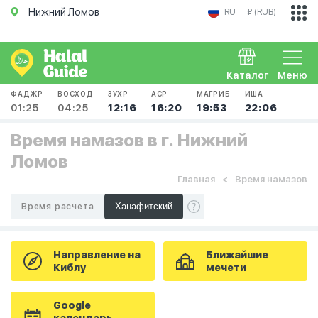
Нижний Ломов
RU
₽ (RUB)
Каталог
Меню
ФАДЖР
ВОСХОД
ЗУХР
АСР
МАГРИБ
ИША
01:25
04:25
12:16
16:20
19:53
22:06
Время намазов в г. Нижний
Ломов
Главная
Время намазов
Время расчета
Направление на
Ближайшие
Киблу
мечети
Google