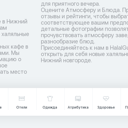
для приятного вечера.
Оцените Атмосферу и Блюда. П
отзывы и рейтинги, чтобы выбра
е в Нижний
соответствующее вашим предпо
вам
детальные фотографии позволят
 халяльные
прочувствовать атмосферу заве
разнообразие блюд.
ных кафе в
Присоединяйтесь к нам в HalalG
ами. Мы
открыть для себя новые халяльн
мацию о
Нижний новгороде.
вое
рать место
е
Отели
Одежда
Атрибутика
Здоровье
П