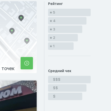
Рейтинг
5
4
3
2
1
 точек
Средний чек
$$$
$$
$