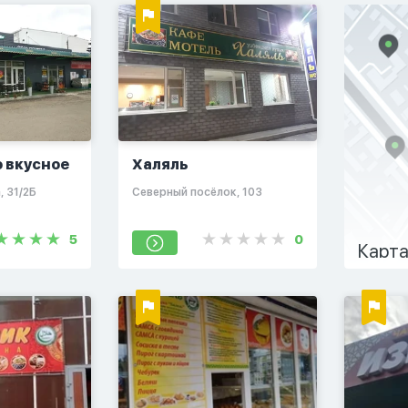
о вкусное
Халяль
, 31/2Б
​Северный посёлок, 103
5
0
Карта