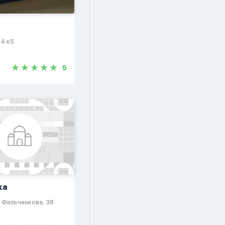
 4 к5
5
ка
я Фильченкова, 38