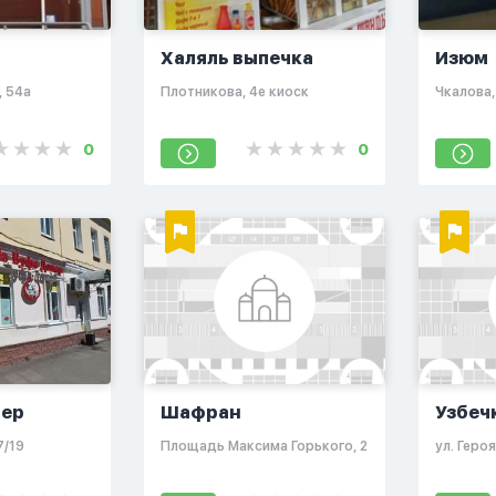
Халяль выпечка
Изюм
, 54а
​Плотникова, 4е киоск
​Чкалова,
0
0
нер
Шафран
Узбеч
7/19
​Площадь Максима Горького, 2
ул. Геро