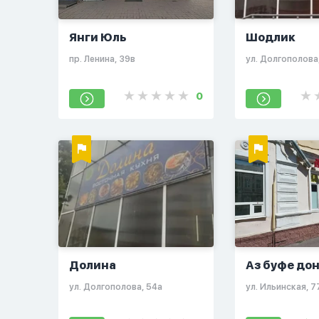
Янги Юль
Шодлик
пр. Ленина, 39в
ул. Долгополова
0
Долина
Аз буфе до
ул. Долгополова, 54а
ул. Ильинская, 7