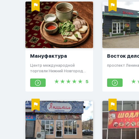
Мануфактура
Восток дел
​Центр международной
​проспект Ленина
торговли Нижний Новгород​
Ковалихинская 8​ 1 этаж
5