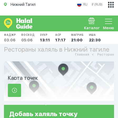
Нижний Тагил
RU
₽ (RUB)
Каталог
Меню
ФАДЖР
ВОСХОД
ЗУХР
АСР
МАГРИБ
ИША
03:06
05:06
13:11
17:17
21:00
22:30
Рестораны халяль в Нижний тагиле
Главная
Ресторан
Карта точек
Добавь
халяль
точку