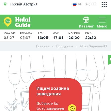
Нижняя Австрия
RU
€ (EUR)
Каталог
Меню
ФАДЖР
ВОСХОД
ЗУХР
АСР
МАГРИБ
ИША
03:27
05:37
13:05
17:01
20:20
22:22
Главная
Продукты
Atlas Supermarkt
Ищем хозяина
заведения
Добавили бы
фото заведения..