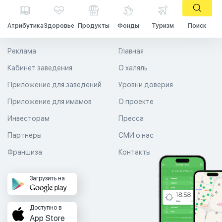
Атрибутика
Здоровье
Продукты
Фонды
Туризм
Поиск
Реклама
Главная
Кабинет заведения
О халяль
Приложение для заведений
Уровни доверия
Приложение для имамов
О проекте
Инвесторам
Пресса
Партнеры
СМИ о нас
Франшиза
Контакты
Загрузить на
Доступно в
App Store