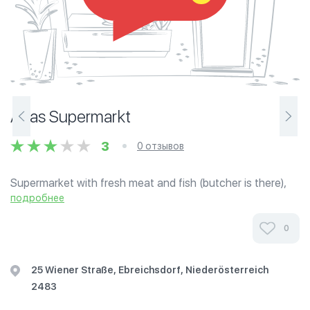
Atlas Supermarkt
3
0 отзывов
Supermarket with fresh meat and fish (butcher is there),
fresh items (cheese, sausages or salami in packages),
подробнее
frozen food (chickens nuggets), dry food (cakes or rice) as
well as hygiene items.
0
25 Wiener Straße, Ebreichsdorf, Niederösterreich
2483