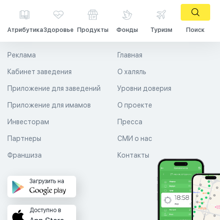
Атрибутика
Здоровье
Продукты
Фонды
Туризм
Поиск
Реклама
Главная
Кабинет заведения
О халяль
Приложение для заведений
Уровни доверия
Приложение для имамов
О проекте
Инвесторам
Пресса
Партнеры
СМИ о нас
Франшиза
Контакты
Загрузить на
Доступно в