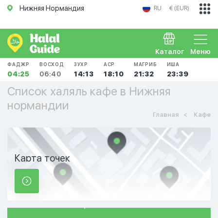
Нижняя Нормандия
RU
€ (EUR)
Каталог
Меню
ФАДЖР
ВОСХОД
ЗУХР
АСР
МАГРИБ
ИША
04:25
06:40
14:13
18:10
21:32
23:39
Список халяль кафе в Нижняя
нормандии
Главная
Кафе
Карта точек