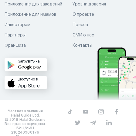
Приложение для заведений
Уровни доверия
Приложение для имамов
О проекте
Инвесторам
Пресса
Партнеры
СМИ о нас
Франшиза
Контакты
Загрузить на
Доступно в
App Store
Частная компания
Halal Guide Ltd.
© 2018 HalalGuide.me
Все права защищены.
БИН/ИИН
210240900176