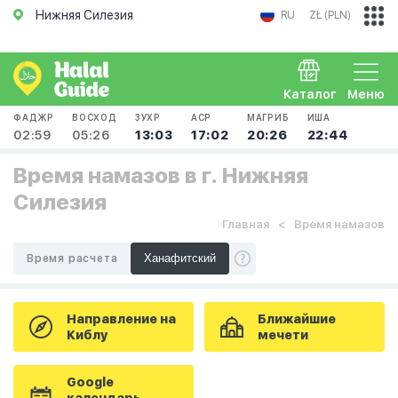
Нижняя Силезия
RU
ZŁ (PLN)
Каталог
Меню
ФАДЖР
ВОСХОД
ЗУХР
АСР
МАГРИБ
ИША
02:59
05:26
13:03
17:02
20:26
22:44
Время намазов в г. Нижняя
Силезия
Главная
Время намазов
Время расчета
Направление на
Ближайшие
Киблу
мечети
Google