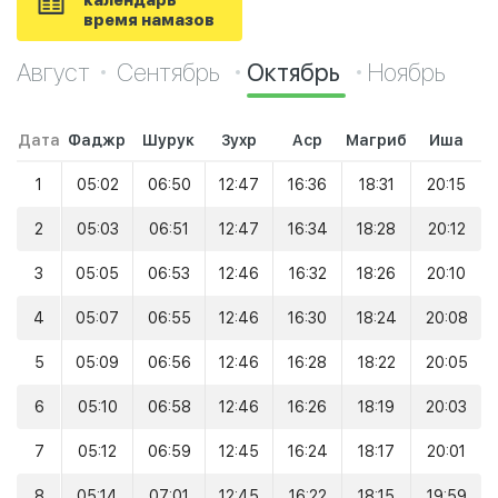
календарь
время намазов
Август
Сентябрь
Октябрь
Ноябрь
Дата
Фаджр
Шурук
Зухр
Аср
Магриб
Иша
1
05:02
06:50
12:47
16:36
18:31
20:15
2
05:03
06:51
12:47
16:34
18:28
20:12
3
05:05
06:53
12:46
16:32
18:26
20:10
4
05:07
06:55
12:46
16:30
18:24
20:08
5
05:09
06:56
12:46
16:28
18:22
20:05
6
05:10
06:58
12:46
16:26
18:19
20:03
7
05:12
06:59
12:45
16:24
18:17
20:01
8
05:14
07:01
12:45
16:22
18:15
19:59