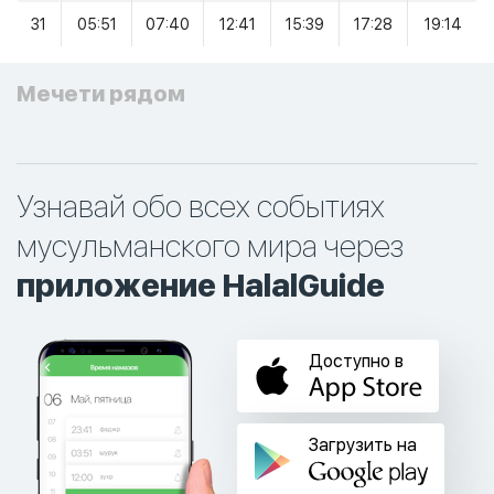
31
05:51
07:40
12:41
15:39
17:28
19:14
Мечети рядом
Узнавай обо всех событиях
мусульманского мира через
приложение HalalGuide
Доступно в
Загрузить на