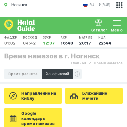
Ногинск
RU
₽ (RUB)
Каталог
Меню
ФАДЖР
ВОСХОД
ЗУХР
АСР
МАГРИБ
ИША
01:02
04:42
12:37
16:40
20:17
22:44
Время намазов в г. Ногинск
Главная
Время намазов
Время расчета
Направление на
Ближайшие
Киблу
мечети
Google
календарь
время намазов