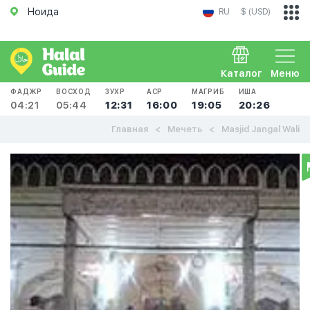
Ноида
RU
$ (USD)
Каталог
Меню
ФАДЖР
ВОСХОД
ЗУХР
АСР
МАГРИБ
ИША
04:21
05:44
12:31
16:00
19:05
20:26
Главная
Мечеть
Masjid Jangal Wali