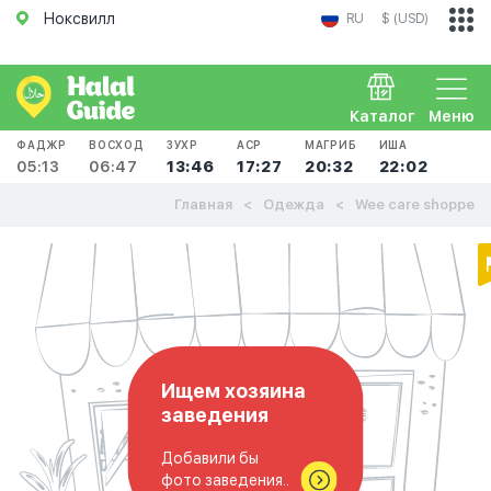
Ноксвилл
RU
$ (USD)
Каталог
Меню
ФАДЖР
ВОСХОД
ЗУХР
АСР
МАГРИБ
ИША
05:13
06:47
13:46
17:27
20:32
22:02
Главная
Одежда
Wee care shoppe
Ищем хозяина
заведения
Добавили бы
фото заведения..