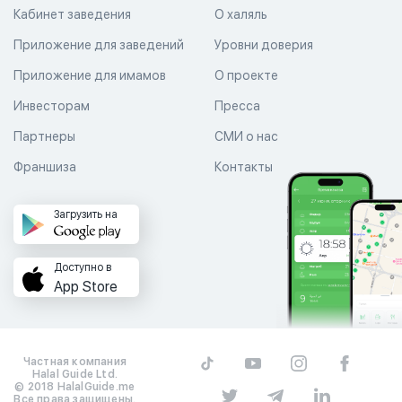
Кабинет заведения
О халяль
Приложение для заведений
Уровни доверия
Приложение для имамов
О проекте
Инвесторам
Пресса
Партнеры
СМИ о нас
Франшиза
Контакты
Загрузить на
Доступно в
App Store
Частная компания
Halal Guide Ltd.
© 2018 HalalGuide.me
Все права защищены.