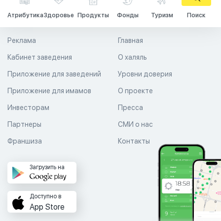
Атрибутика
Здоровье
Продукты
Фонды
Туризм
Поиск
Реклама
Главная
Кабинет заведения
О халяль
Приложение для заведений
Уровни доверия
Приложение для имамов
О проекте
Инвесторам
Пресса
Партнеры
СМИ о нас
Франшиза
Контакты
Загрузить на
Доступно в
App Store