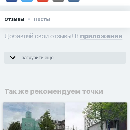
Отзывы
Посты
Добавляй свои отзывы! В
приложении
загрузить еще
Так же рекомендуем точки