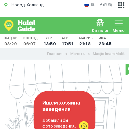
Ноорд-Холланд
RU
€ (EUR)
Каталог
Меню
ФАДЖР
ВОСХОД
ЗУХР
АСР
МАГРИБ
ИША
03:29
06:07
13:50
17:51
21:18
23:45
Главная
Мечеть
Masjid Imam Malik
Ищем хозяина
заведения
Добавили бы
фото заведения..