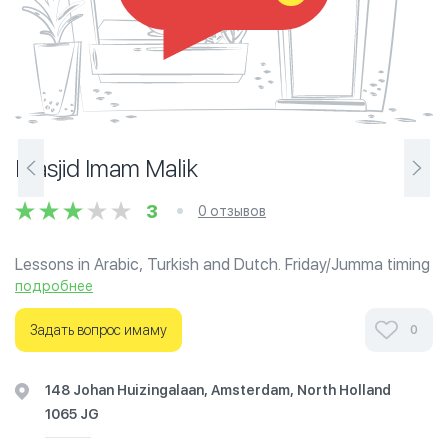
Masjid Imam Malik
3
0 отзывов
Lessons in Arabic, Turkish and Dutch. Friday/Jumma timing
is 2 PM (1400 hours).
подробнее
Ознакомьтесь с отзывами посетителей Masjid Imam
Задать вопрос имаму
0
Malik в г.Ноорд-Холланд на фотографиях и узнайте о
часах работы. Ваше духовное путешествие начинается
148 Johan Huizingalaan, Amsterdam, North Holland
здесь.
1065 JG