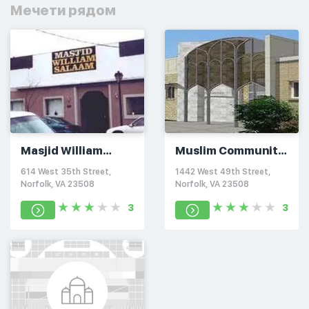
Мечети рядом
Masjid William
Muslim Community
Salaam
of Tidewater
614 West 35th Street,
1442 West 49th Street,
Norfolk, VA 23508
Norfolk, VA 23508
3
3