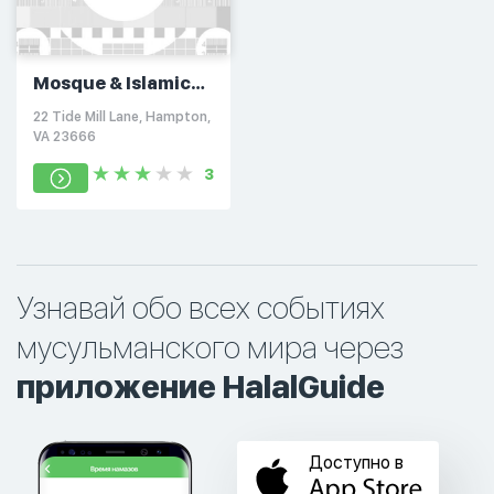
Mosque & Islamic
Center of Hampton
22 Tide Mill Lane, Hampton,
Roads
VA 23666
3
Узнавай обо всех событиях
мусульманского мира через
приложение HalalGuide
Доступно в