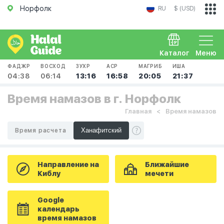
Норфолк
RU
$ (USD)
Каталог
Меню
ФАДЖР
ВОСХОД
ЗУХР
АСР
МАГРИБ
ИША
04:38
06:14
13:16
16:58
20:05
21:37
Время намазов в г. Норфолк
Главная
Время намазов
Время расчета
Направление на
Ближайшие
Киблу
мечети
Google
календарь
время намазов