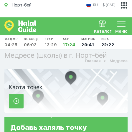
Норт-бей
RU
$ (CAD)
Каталог
Меню
ФАДЖР
ВОСХОД
ЗУХР
АСР
МАГРИБ
ИША
04:25
06:03
13:29
17:24
20:41
22:22
Медресе (школы) в г. Норт-бей
Главная
Медресе
Карта точек
Добавь
халяль
точку