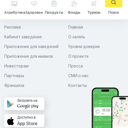
Атрибутика
Здоровье
Продукты
Фонды
Туризм
Поиск
Реклама
Главная
Кабинет заведения
О халяль
Приложение для заведений
Уровни доверия
Приложение для имамов
О проекте
Инвесторам
Пресса
Партнеры
СМИ о нас
Франшиза
Контакты
Загрузить на
Доступно в
App Store