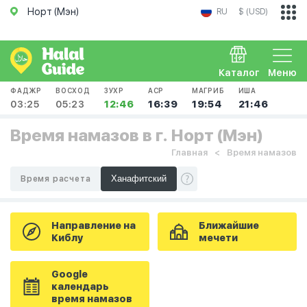
Норт (Мэн)
RU
$ (USD)
Каталог
Меню
ФАДЖР
ВОСХОД
ЗУХР
АСР
МАГРИБ
ИША
03:25
05:23
12:46
16:39
19:54
21:46
Время намазов в г. Норт (Мэн)
Главная
Время намазов
Время расчета
Направление на
Ближайшие
Киблу
мечети
Google
календарь
время намазов