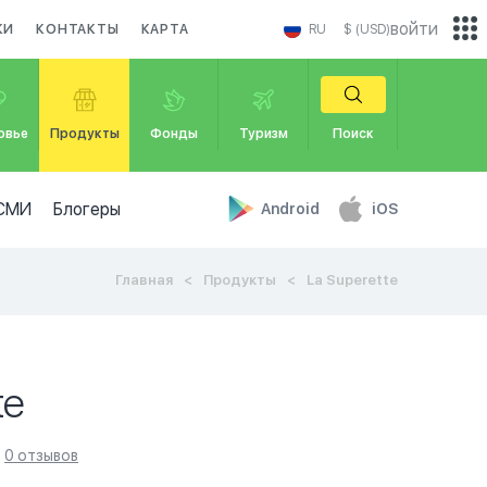
войти
КИ
КОНТАКТЫ
КАРТА
RU
$ (USD)
овье
Продукты
Фонды
Туризм
Поиск
СМИ
Блогеры
Android
iOS
Главная
Продукты
La Superette
te
0 отзывов