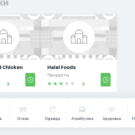
ки
d Chicken
Halal Foods
Продукты
3
3
е
Отели
Одежда
Атрибутика
Здоровье
П