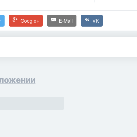
r
Google+
E-Mail
VK
ложении