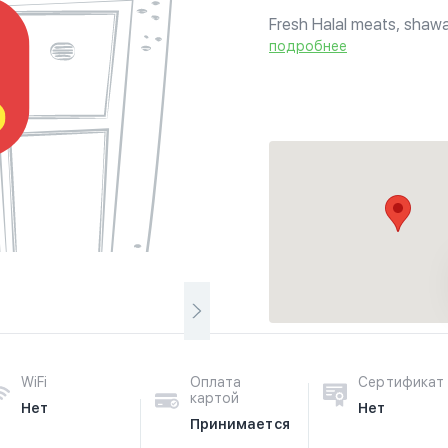
Fresh Halal meats, shawa
groceries and spices, mo
подробнее
WiFi
Оплата
Сертификат
картой
Нет
Нет
Принимается