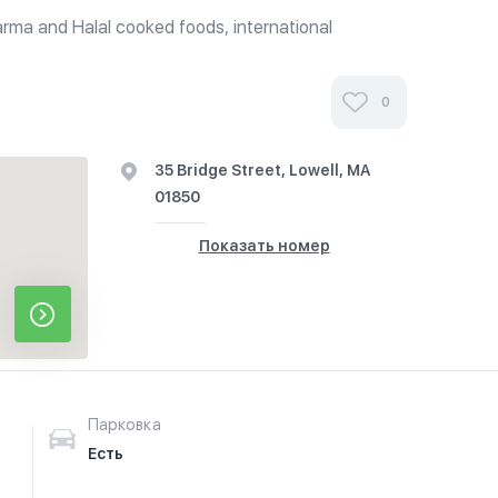
rma and Halal cooked foods, international
ney transfers & bill payments.
0
35 Bridge Street, Lowell, MA
01850
Показать номер
Парковка
Есть