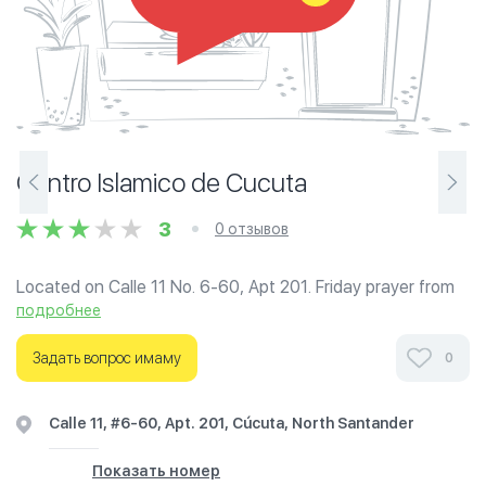
Centro Islamico de Cucuta
3
0 отзывов
Located on Calle 11 No. 6-60, Apt 201. Friday prayer from
12 am-1:30.
подробнее
Ознакомьтесь с отзывами посетителей Centro Islamico
Задать вопрос имаму
0
de Cucuta в г.Норте-де-Сантандер на фотографиях и
узнайте о часах работы. Ваше духовное путешествие
Calle 11, #6-60, Apt. 201, Cúcuta, North Santander
начинается здесь.
Показать номер