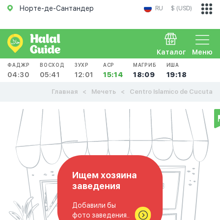
Норте-де-Сантандер
RU
$ (USD)
Каталог
Меню
ФАДЖР
ВОСХОД
ЗУХР
АСР
МАГРИБ
ИША
04:30
05:41
12:01
15:14
18:09
19:18
Главная
Мечеть
Centro Islamico de Cucuta
Ищем хозяина
заведения
Добавили бы
фото заведения..