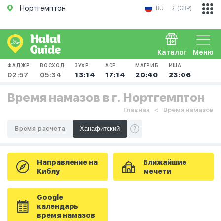
Нортгемптон
RU
£ (GBP)
Каталог
Меню
ФАДЖР
ВОСХОД
ЗУХР
АСР
МАГРИБ
ИША
02:57
05:34
13:14
17:14
20:40
23:06
Время намазов в г. Нортгемптон
Главная
Время намазов
Время расчета
Направление на
Ближайшие
Киблу
мечети
Google
календарь
время намазов