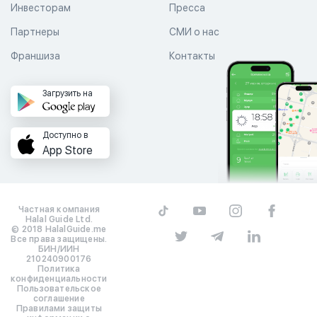
Инвесторам
Пресса
Партнеры
СМИ о нас
Франшиза
Контакты
Загрузить на
Доступно в
App Store
Частная компания
Halal Guide Ltd.
© 2018 HalalGuide.me
Все права защищены.
БИН/ИИН
210240900176
Политика
конфиденциальности
Пользовательское
соглашение
Правилами защиты