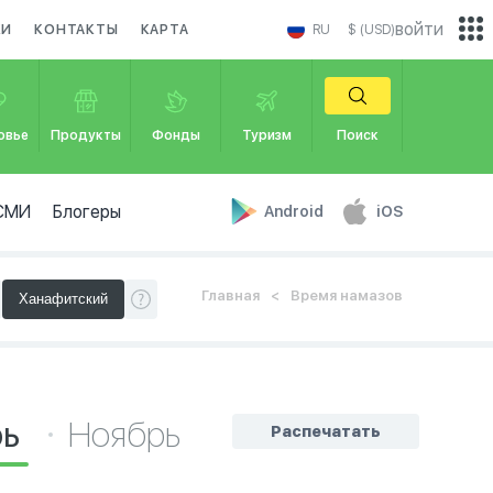
войти
КИ
КОНТАКТЫ
КАРТА
RU
$ (USD)
овье
Продукты
Фонды
Туризм
Поиск
СМИ
Блогеры
Android
iOS
Главная
Время намазов
рь
Ноябрь
Распечатать