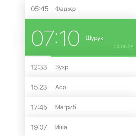
05:45
Фаджр
07:10
Шурук
04:08:27
12:33
Зухр
15:23
Аср
17:45
Магриб
19:07
Иша