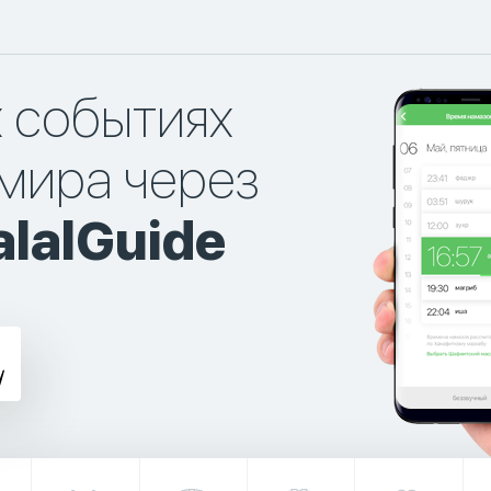
х событиях
мира через
lalGuide