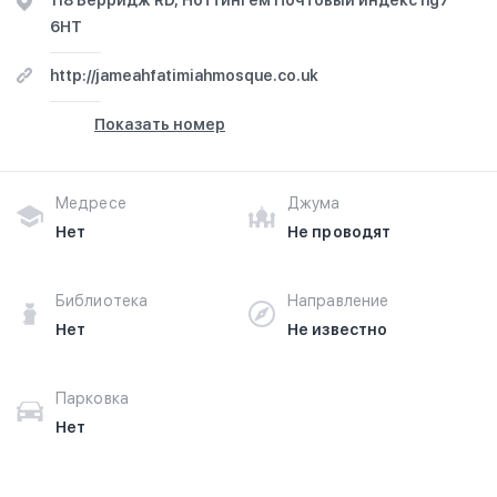
118 Берридж RD, Ноттингем Почтовый индекс ng7
6HT
http://jameahfatimiahmosque.co.uk
Показать номер
Медресе
Джума
Нет
Не проводят
Библиотека
Направление
Нет
Не известно
Парковка
Нет