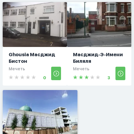
Ghousia Масджид
Масджид-Э-Имени
Бистон
Биляля
Мечеть
Мечеть
0
3