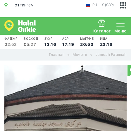
Ноттингем
RU
£ (GBP)
Каталог
Меню
ФАДЖР
ВОСХОД
ЗУХР
АСР
МАГРИБ
ИША
02:52
05:27
13:16
17:19
20:50
23:16
Главная
Мечеть
Jameah Fatimiah