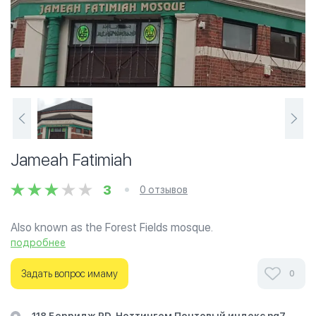
Jameah Fatimiah
3
0 отзывов
Also known as the Forest Fields mosque.
подробнее
Ознакомьтесь с отзывами посетителей Jameah
Fatimiah в г.Ноттингем на фотографиях и узнайте о
Задать вопрос имаму
0
часах работы. Ваше духовное путешествие начинается
здесь.