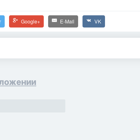
r
Google+
E-Mail
VK
ложении