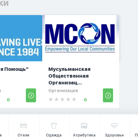
ки
ая Помощь"
Мусульманская
Общественная
Организац...
я
Организация
0
0
е
Отели
Одежда
Атрибутика
Здоровье
П