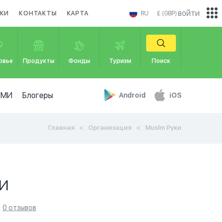
войти
КИ
КОНТАКТЫ
КАРТА
RU
£ (GBP)
овье
Продукты
Фонды
Туризм
Поиск
СМИ
Блогеры
Android
iOS
Главная
Организация
Muslm Руки
и
0 отзывов