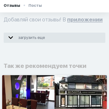
Отзывы
Посты
Добавляй свои отзывы! В
приложении
загрузить еще
Так же рекомендуем точки