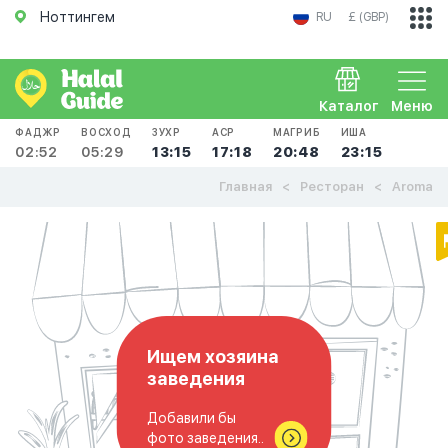
Ноттингем
RU
£ (GBP)
Каталог
Меню
ФАДЖР
ВОСХОД
ЗУХР
АСР
МАГРИБ
ИША
02:52
05:29
13:15
17:18
20:48
23:15
Главная
Ресторан
Aroma
Ищем хозяина
заведения
Добавили бы
фото заведения..