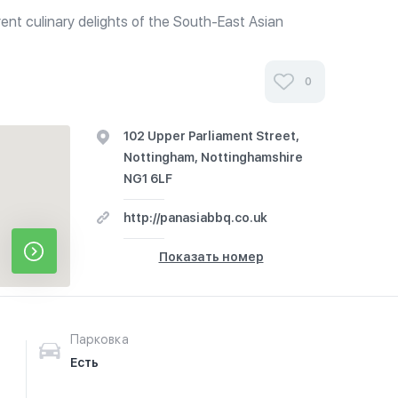
ent culinary delights of the South-East Asian
ysia, Thailand and Indonesia.
0
102 Upper Parliament Street,
Nottingham, Nottinghamshire
NG1 6LF
http://panasiabbq.co.uk
Показать номер
Парковка
Есть