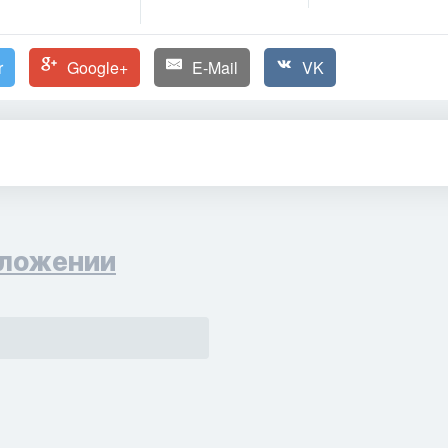
r
Google+
E-Mail
VK
ложении