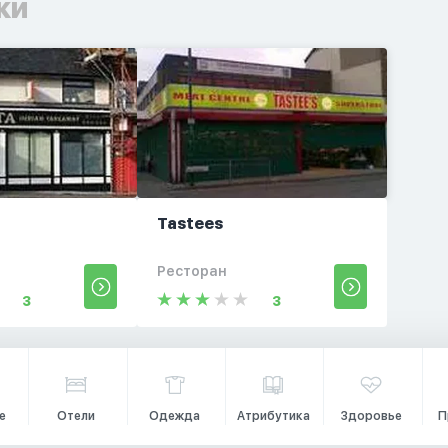
ки
Tastees
Ресторан
3
3
е
Отели
Одежда
Атрибутика
Здоровье
П