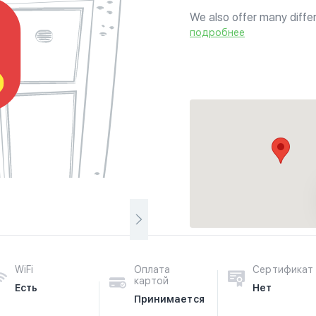
We also offer many differ
cuisines from Korea, Mala
подробнее
WiFi
Оплата
Сертификат
картой
Есть
Нет
Принимается