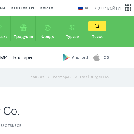
войти
КИ
КОНТАКТЫ
КАРТА
RU
£ (GBP)
овье
Продукты
Фонды
Туризм
Поиск
СМИ
Блогеры
Android
iOS
Главная
Ресторан
Real Burger Co.
r Co.
0 отзывов