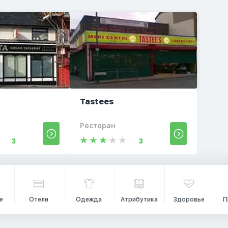
Tastees
Ресторан
3
3
е
Отели
Одежда
Атрибутика
Здоровье
П