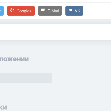
r
Google+
E-Mail
VK
ложении
ки