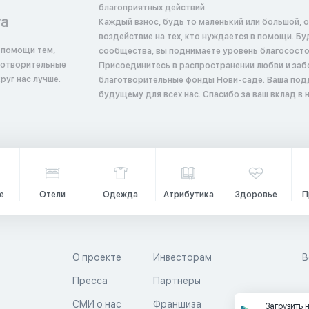
благоприятных действий.
та
Каждый взнос, будь то маленький или большой, 
воздействие на тех, кто нуждается в помощи. Б
 помощи тем,
сообщества, вы поднимаете уровень благосостоян
аготворительные
Присоединитесь в распространении любви и заб
руг нас лучше.
благотворительные фонды Нови-саде. Ваша под
будущему для всех нас. Спасибо за ваш вклад в
е
Отели
Одежда
Атрибутика
Здоровье
П
О проекте
Инвесторам
В
Пресса
Партнеры
й
СМИ о нас
Франшиза
Загрузить 