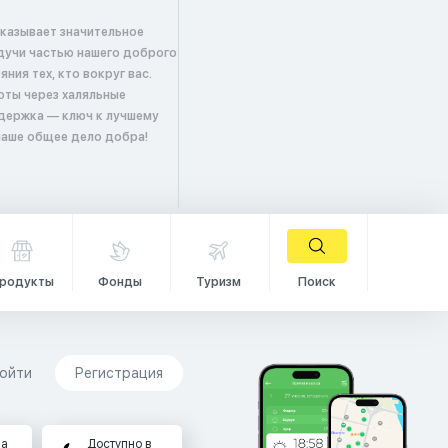
оказывает значительное
удучи частью нашего доброго
ия тех, кто вокруг вас.
оты через халяльные
держка — ключ к лучшему
 наше общее дело добра!
родукты
Фонды
Туризм
Поиск
ойти
Регистрация
на
Доступно в