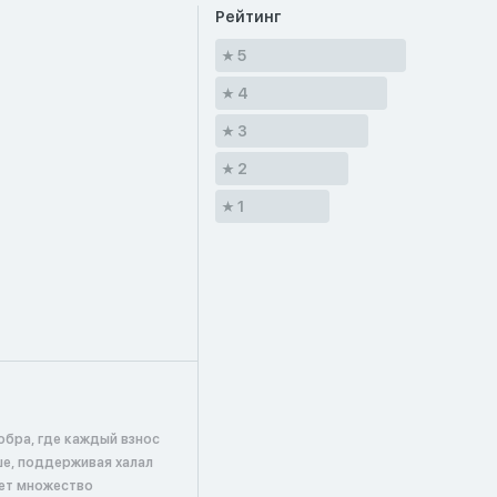
Рейтинг
5
4
3
2
1
обра, где каждый взнос
ше, поддерживая халал
ает множество